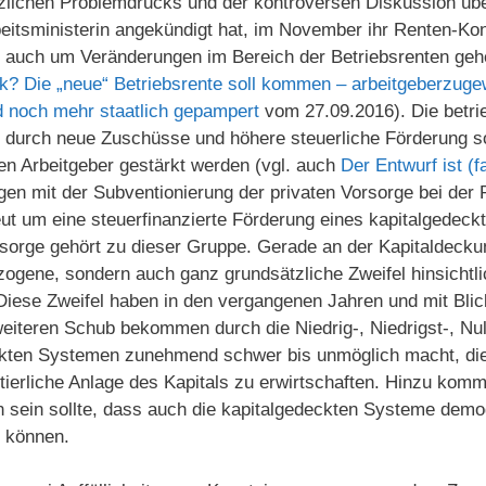
zlichen Problemdrucks und der kontroversen Diskussion übe
beitsministerin angekündigt hat, im November ihr Renten-Ko
 es auch um Veränderungen im Bereich der Betriebsrenten geh
k? Die „neue“ Betriebsrente soll kommen – arbeitgeberzuge
und noch mehr staatlich gepampert
vom 27.09.2016). Die betri
m durch neue Zuschüsse und höhere steuerliche Förderung s
en Arbeitgeber gestärkt werden (vgl. auch
Der Entwurf ist (fa
en mit der Subventionierung der privaten Vorsorge bei der 
eut um eine steuerfinanzierte Förderung eines kapitalgedec
orsorge gehört zu dieser Gruppe. Gerade an der Kapitaldecku
ogene, sondern auch ganz grundsätzliche Zweifel hinsichtlic
Diese Zweifel haben in den vergangenen Jahren und mit Blic
weiteren Schub bekommen durch die Niedrig-, Niedrigst-, Nul
eckten Systemen zunehmend schwer bis unmöglich macht, die
tierliche Anlage des Kapitals zu erwirtschaften. Hinzu kommt
sein sollte, dass auch die kapitalgedeckten Systeme demogr
n können.