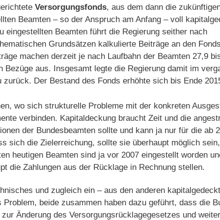
erichtete
Versorgungsfonds
, aus dem dann die zukünftige
llten Beamten – so der Anspruch am Anfang – voll kapitalge
eu eingestellten Beamten führt die Regierung seither nach
hematischen Grundsätzen kalkulierte Beiträge an den Fond
iträge machen derzeit je nach Laufbahn der Beamten 27,9 bis
n Bezüge aus. Insgesamt legte die Regierung damit im ver
u zurück. Der Bestand des Fonds erhöhte sich bis Ende 2015 
n, wo sich strukturelle Probleme mit der konkreten Ausges
ente verbinden. Kapitaldeckung braucht Zeit und die angestr
onen der Bundesbeamten sollte und kann ja nur für die ab 2
s sich die Zielerreichung, sollte sie überhaupt möglich sein
ten heutigen Beamten sind ja vor 2007 eingestellt worden u
t die Zahlungen aus der Rücklage in Rechnung stellen.
echnisches und zugleich ein – aus den anderen kapitalgedec
es Problem, beide zusammen haben dazu geführt, dass die B
 zur Änderung des Versorgungsrücklagegesetzes und weitere