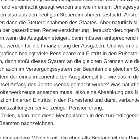
n und vereinfacht gesagt werden sie wie in einem Umlagesyst
en also aus den heutigen Steuereinnahmen bestückt. Anstell
ten dann die Steuereinnahmen des Staates. Aber natürlich si
e der gesetzlichen Rentenversicherung Herausforderungen fü
n wenn die Ausgaben steigen, dann müssen entsprechend
et werden für die Finanzierung der Ausgaben. Und wenn di
rafisch bedingt viele Pensionäre mit Eintritt in den Ruhesta
, dann stößt dieses System an die gleichen Grenzen wie di
ich auch im Versorgungssystem der Beamten die gleichen Sc
em der einnahmeorientierten Ausgabenpolitik, wie das in d
sel Anfang des Jahrtausends gemacht wurde? Was natürlic
Folterwerkzeuge ansetzen muss, also eine Absenkung des N
lich fixierten Eintritts in den Ruhestand und damit verbund
onszahlungen bei vorzeitiger Pensionierung.
in Teilen, kann man diese Mechanismen in den zurückliegen
Beamten nachzeichnen.
h eine andere Möglichkeit, die ebenfalls Bestandteil des Pa