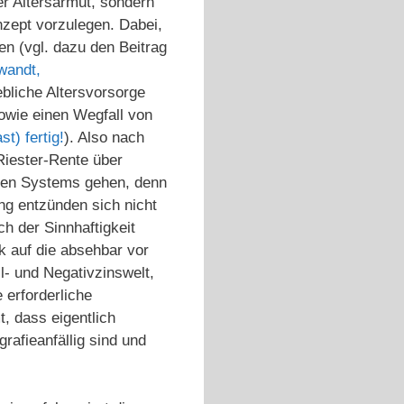
r Altersarmut, sondern
nzept vorzulegen. Dabei,
en (vgl. dazu den Beitrag
wandt,
ebliche Altersvorsorge
owie einen Wegfall von
st) fertig!
). Also nach
Riester-Rente über
kten Systems gehen, denn
ng entzünden sich nicht
h der Sinnhaftigkeit
k auf die absehbar vor
l- und Negativzinswelt,
 erforderliche
, dass eigentlich
afieanfällig sind und