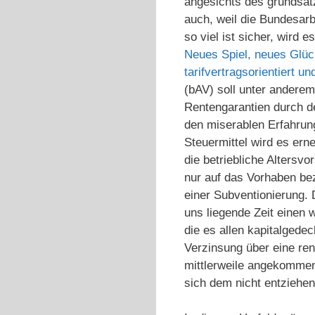
angesichts des grundsät
auch, weil die Bundesar
so viel ist sicher, wird
Neues Spiel, neues Glüc
tarifvertragsorientiert 
(bAV) soll unter andere
Rentengarantien durch d
den miserablen Erfahrung
Steuermittel wird es ern
die betriebliche Altersv
nur auf das Vorhaben bez
einer Subventionierung. 
uns liegende Zeit einen 
die es allen kapitalged
Verzinsung über eine ren
mittlerweile angekommen 
sich dem nicht entziehe