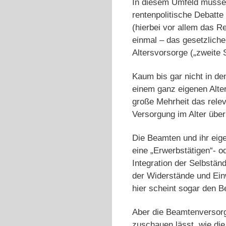
In diesem Umfeld müssen
rentenpolitische Debatte
(hierbei vor allem das R
einmal – das gesetzliche
Altersvorsorge („zweite S
Kaum bis gar nicht in d
einem ganz eigenen Alter
große Mehrheit das relev
Versorgung im Alter übe
Die Beamten und ihr eig
eine „Erwerbstätigen“- o
Integration der Selbständ
der Widerstände und Ein
hier scheint sogar den 
Aber die Beamtenversorgu
zuschauen lässt, wie di