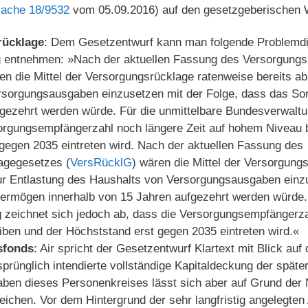
ache 18/9532
vom 05.09.2016) auf den gesetzgeberischen 
rücklage
: Dem Gesetzentwurf kann man folgende Problemd
 entnehmen: »Nach der aktuellen Fassung des Versorgungs
n die Mittel der Versorgungsrücklage ratenweise bereits ab
rsorgungsausgaben einzusetzen mit der Folge, dass das So
gezehrt werden würde. Für die unmittelbare Bundesverwaltu
orgungsempfängerzahl noch längere Zeit auf hohem Niveau b
gegen 2035 eintreten wird. Nach der aktuellen Fassung des
agegesetzes (
VersRücklG
) wären die Mittel der Versorgung
ur Entlastung des Haushalts von Versorgungsausgaben einzu
rmögen innerhalb von 15 Jahren aufgezehrt werden würde. 
zeichnet sich jedoch ab, dass die Versorgungsempfängerzah
ben und der Höchststand erst gegen 2035 eintreten wird.«
sfonds
: Air spricht der Gesetzentwurf Klartext mit Blick auf 
prünglich intendierte vollständige Kapitaldeckung der späte
en dieses Personenkreises lässt sich aber auf Grund der N
reichen. Vor dem Hintergrund der sehr langfristig angelegten