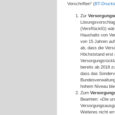
Vorschriften“ (
BT-Drucks
Zur
Versorgungs
Lösungsvorschlag
(VersRücklG) wäre
Haushalts von Ve
von 15 Jahren auf
ab, dass die Vers
Höchststand erst 
Versorgungsrückl
bereits ab 2018 z
dass das Sonderve
Bundesverwaltung 
hohem Niveau blei
Zum
Versorgung
Beamten: »Die urs
Versorgungsausgab
Weiteres nicht er