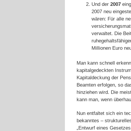
Und der
2007
eing
2007 neu eingeste
wären: Für alle n
versicherungsmat
verwaltet. Die Be
ruhegehaltsfähige
Millionen Euro ne
Man kann schnell erkenne
kapitalgedeckten Instrum
Kapitaldeckung der Pensi
Beamten erfolgen, so das
hinziehen wird. Die meis
kann man, wenn überhaup
Nun entfaltet sich ein t
bekanntes – strukturell
„Entwurf eines Gesetzes