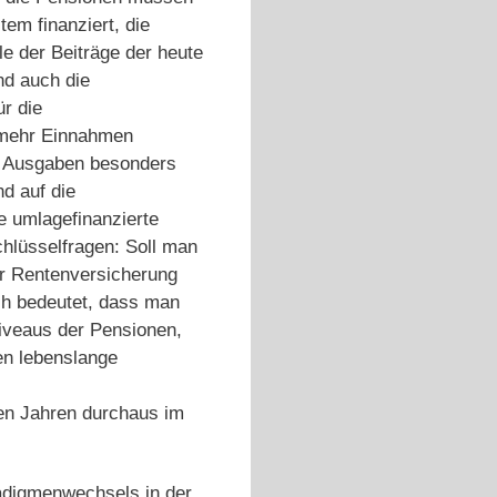
em finanziert, die
e der Beiträge der heute
nd auch die
r die
 mehr Einnahmen
e Ausgaben besonders
nd auf die
e umlagefinanzierte
hlüsselfragen: Soll man
er Rentenversicherung
h bedeutet, dass man
iveaus der Pensionen,
en lebenslange
den Jahren durchaus im
radigmenwechsels in der