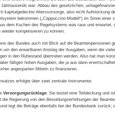
s Jahrtausends war: Abbau des gesetzlichen, umlagefinanzi
ch kapitalgedeckte Altersvorsorge, also nicht Aufstockung d
system bekommen („Cappuccino-Modell“) im Sinne einer zu
aus dem Kuchen des Regelsystems was raus und erwartet,
m wieder kompensieren zu können.
ens des Bundes auch mit Blick auf die Beamtenpensionen g
n um den erwartbaren Anstieg der Ausgaben, wenn die viel
gen in den Ruhestand übertreten werden. Also hat man konz
päter fälligen hohen Ausgaben, die ja aus dann erwirtschafte
orher angesparten Mitteln zu finanzieren.
satzes erfolgte über zwei zentrale Instrumente:
te
Versorgungsrücklage
: Sie leistet eine Teildeckung und ist
ht die Regierung von den Besoldungserhöhungen der Beamten
und legt die Beträge ebenfalls bei der Bundesbank zurück; d