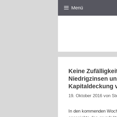
Zum
Menü
Inhalt
springen
Keine Zufälligke
Niedrigzinsen und
Kapitaldeckung 
19. Oktober 2016
von
St
In den kommenden Wochen