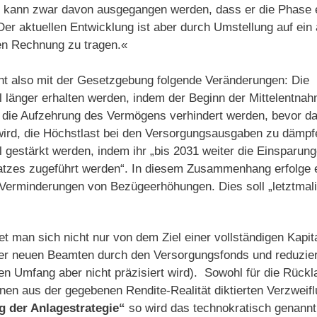
 kann zwar davon ausgegangen werden, dass er die Phase e
er aktuellen Entwicklung ist aber durch Umstellung auf ein 
n Rechnung zu tragen.«
nt also mit der Gesetzgebung folgende Veränderungen: Die 
l länger erhalten werden, indem der Beginn der Mittelentna
l die Aufzehrung des Vermögens verhindert werden, bevor d
 wird, die Höchstlast bei den Versorgungsausgaben zu dämp
l gestärkt werden, indem ihr „bis 2031 weiter die Einsparu
tzes zugeführt werden“. In diesem Zusammenhang erfolge e
Verminderungen von Bezügeerhöhungen. Dies soll „letztmalig
et man sich nicht nur von dem Ziel einer vollständigen Kapi
er neuen Beamten durch den Versorgungsfonds und reduziert
en Umfang aber nicht präzisiert wird). Sowohl für die Rückl
en aus der gegebenen Rendite-Realität diktierten Verzweifl
g der Anlagestrategie“
so wird das technokratisch genannt,