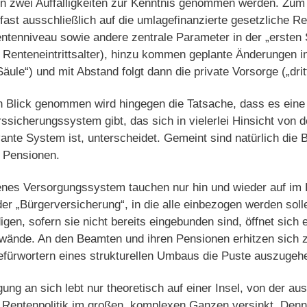
 zwei Auffälligkeiten zur Kenntnis genommen werden. Zum e
 fast ausschließlich auf die umlagefinanzierte gesetzliche 
entenniveau sowie andere zentrale Parameter in der „ersten 
 Renteneintrittsalter), hinzu kommen geplante Änderungen in
äule“) und mit Abstand folgt dann die private Vorsorge („drit
en Blick genommen wird hingegen die Tatsache, dass es ein
ssicherungssystem gibt, das sich in vielerlei Hinsicht von 
ante System ist, unterscheidet. Gemeint sind natürlich die 
r Pensionen.
enes Versorgungssystem tauchen nur hin und wieder auf im 
der „Bürgerversicherung“, in die alle einbezogen werden soll
igen, sofern sie nicht bereits eingebunden sind, öffnet sich
wände. An den Beamten und ihren Pensionen erhitzen sich 
Befürwortern eines strukturellen Umbaus die Puste auszugeh
ng an sich lebt nur theoretisch auf einer Insel, von der aus 
e Rentenpolitik im großen, komplexen Ganzen versinkt. Den