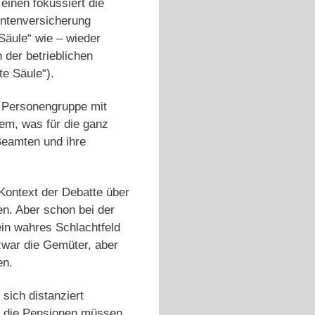
inen fokussiert die
Rentenversicherung
Säule“ wie – wieder
 der betrieblichen
te Säule“).
e Personengruppe mit
dem, was für die ganz
Beamten und ihre
Kontext der Debatte über
en. Aber schon bei der
 ein wahres Schlachtfeld
zwar die Gemüter, aber
en.
sich distanziert
n die Pensionen müssen