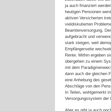
ja auch finanziert werde
heutigen Pensionen werd
aktiven Versicherten tre
vieldiskutierten Problem
Beamtenversorgung. Den
aufgebracht und verwend
stark steigen, weil demog
Empfängerseite wechseln
Rente. Mithin ergeben s
übergehen zu einem Syst
mit dem Paradigmenwech
dann auch die gleichen 
eine Anhebung des gesetz
Abschläge von den Pensi
In Teilen, wohlgemerkt 
Versorgungssystem der 
Aber es gibt ja auch noc