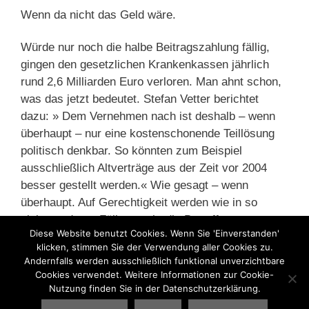
Wenn da nicht das Geld wäre.
Würde nur noch die halbe Beitragszahlung fällig,
gingen den gesetzlichen Krankenkassen jährlich
rund 2,6 Milliarden Euro verloren. Man ahnt schon,
was das jetzt bedeutet. Stefan Vetter berichtet
dazu: » Dem Vernehmen nach ist deshalb – wenn
überhaupt – nur eine kostenschonende Teillösung
politisch denkbar. So könnten zum Beispiel
ausschließlich Altverträge aus der Zeit vor 2004
besser gestellt werden.« Wie gesagt – wenn
überhaupt. Auf Gerechtigkeit werden wie in so
vielen anderen Fällen auch, die Betroffenen
Diese Website benutzt Cookies. Wenn Sie 'Einverstanden'
wahrscheinlich noch lange, wenn nicht ewig warten
klicken, stimmen Sie der Verwendung aller Cookies zu.
müssen.
Andernfalls werden ausschließlich funktional unverzichtbare
Cookies verwendet. Weitere Informationen zur Cookie-
Nutzung finden Sie in der Datenschutzerklärung.
Kategorien
Betriebsrente
,
Private Altersvorsorge