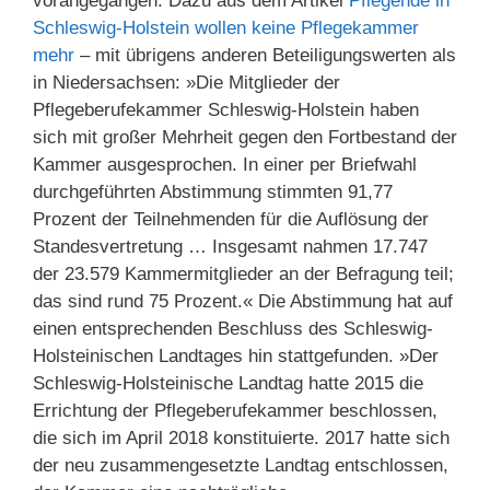
vorangegangen. Dazu aus dem Artikel
Pflegende in
Schleswig-Holstein wollen keine Pflegekammer
mehr
– mit übrigens anderen Beteiligungswerten als
in Niedersachsen: »Die Mitglieder der
Pflegeberufekammer Schleswig-Holstein haben
sich mit großer Mehr­heit gegen den Fortbestand der
Kammer ausgesprochen. In einer per Briefwahl
durchgeführten Abstim­mung stimmten 91,77
Prozent der Teilnehmenden für die Auflösung der
Standesvertretung … Insgesamt nahmen 17.747
der 23.579 Kammermit­glieder an der Befragung teil;
das sind rund 75 Prozent.« Die Abstim­mung hat auf
einen entsprechenden Beschluss des Schleswig-
Holsteinischen Landtages hin stattge­fun­den. »Der
Schleswig-Holsteinische Landtag hatte 2015 die
Errichtung der Pflegeberufekammer beschlossen,
die sich im April 2018 konstituierte. 2017 hatte sich
der neu zusammengesetzte Landtag entschlossen,