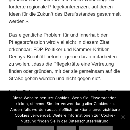
forderte regionale Pflegekonferenzen, auf denen
Ideen für die Zukunft des Berufsstandes gesammelt
werden.«
Das eigentliche Problem für und innerhalb der
Pflegeprofession wird vielleicht in diesem Zitat
erkennbar: FDP-Politiker und Kammer-Kritiker
Dennys Bornhöft betonte, gerne daran mitarbeiten
zu wollen, „dass die Pflegekräfte eine Vertretung
finden oder gründen, mit der sie gemeinsam auf die
Straße gehen würden und nicht gegen sie“.
In der Zwischenzeit werden dann mal weiter Fakten
Diese Website benutzt Cookies. Wenn Sie 'Einverstanden'
geschaffen im Kontext einer fragmentierten
klicken, stimmen Sie der Verwendung aller Cookies zu.
Pflegeprofession.
Andernfalls werden ausschließlich funktional unverzichtbare
Cookies verwendet. Weitere Informationen zur Cookie-
Nutzung finden Sie in der Datenschutzerklärung.
Kategorien
Pflegekammer