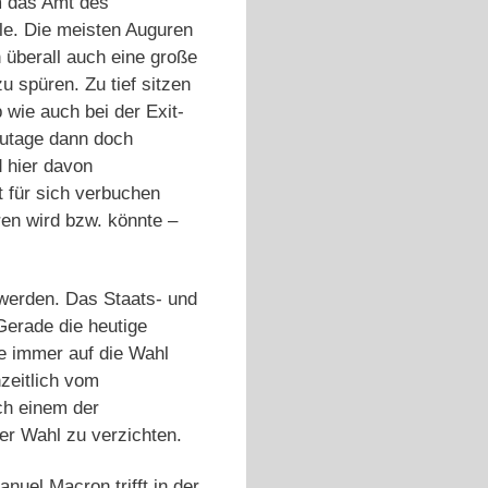
m das Amt des
le. Die meisten Auguren
 überall auch eine große
 spüren. Zu tief sitzen
wie auch bei der Exit-
zutage dann doch
d hier davon
 für sich verbuchen
ren wird bzw. könnte –
 werden. Das Staats- und
Gerade die heutige
de immer auf die Wahl
zeitlich vom
ch einem der
er Wahl zu verzichten.
nuel Macron trifft in der