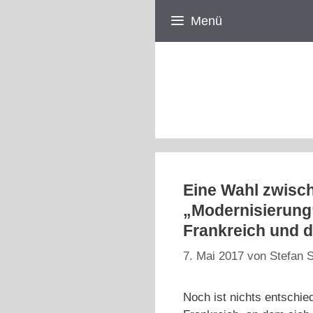
Zum
Menü
Inhalt
springen
Eine Wahl zwisc
„Modernisierung
Frankreich und di
7. Mai 2017
von
Stefan S
Noch ist nichts entschie