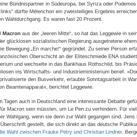
seine Bündnispartner in Südeuropa, bei Syriza oder Podemos
links“ dürfte Mélenchon ein zweistelliges Ergebnis erreichen
n Wahldurchgang. Es waren fast 20 Prozent.
 Macron
aus der „leeren Mitte“, so hat das Leggewie in sei
 der glücklosen sozialistischen Regierung ausgetretene ehem
 die Bewegung „En marche!“ gegründet. Zu seiner Person erfa
ranzösischen Oberschicht an der Eliteschmiede ENA studiert
erium und wechselte in das Bankhaus Rothschild, bis Präsi
losen ins Wirtschafts- und Industrieministerium berief. »Dor
 privatisierte den Busverkehr, erlaubte Sonntagsarbeit in W
ten Beamtenapparat«, berichtet Leggewie.
en Tagen auch in Deutschland eine interessante Debatte gef
e für Macron sein müssten, um Le Pen zu verhindern. Für vi
cher Wahlgang, wenn sie denn zur Wahl gegangen sind. Jens 
Überschrift gestellt, die sich direkt an das deutsche Publik
 die Wahl zwischen Frauke Petry und Christian Lindner
. Berg