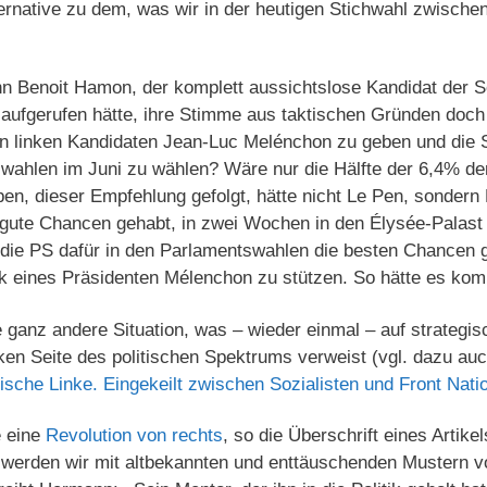
ternative zu dem, was wir in der heutigen Stichwahl zwisch
 Benoit Hamon, der komplett aussichtslose Kandidat der Soz
ufgerufen hätte, ihre Stimme aus taktischen Gründen doch l
en linken Kandidaten Jean-Luc Melénchon zu geben und die S
swahlen im Juni zu wählen? Wäre nur die Hälfte der 6,4% d
en, dieser Empfehlung gefolgt, hätte nicht Le Pen, sondern
 gute Chancen gehabt, in zwei Wochen in den Élysée-Palas
e die PS dafür in den Parlamentswahlen die besten Chancen 
k eines Präsidenten Mélenchon zu stützen. So hätte es ko
e ganz andere Situation, was – wieder einmal – auf strateg
inken Seite des politischen Spektrums verweist (vgl. dazu au
ische Linke. Eingekeilt zwischen Sozialisten und Front Nati
e eine
Revolution von rechts
, so die Überschrift eines Artik
werden wir mit altbekannten und enttäuschenden Mustern vo