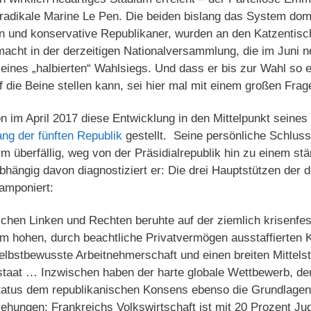
sradikale Marine Le Pen. Die beiden bislang das System dom
en und konservative Republikaner, wurden an den Katzentis
macht in der derzeitigen Nationalversammlung, die im Juni n
 eines „halbierten“ Wahlsiegs. Und dass er bis zur Wahl so 
f die Beine stellen kann, sei hier mal mit einem großen Frag
 im April 2017 diese Entwicklung in den Mittelpunkt seines
ng der fünften Republik
gestellt. Seine persönliche Schlus
rm überfällig, weg von der Präsidialrepublik hin zu einem st
ängig davon diagnostiziert er: Die drei Hauptstützen der d
ramponiert:
hen Linken und Rechten beruhte auf der ziemlich krisenfes
nem hohen, durch beachtliche Privatvermögen ausstaffierten
elbstbewusste Arbeitnehmerschaft und einen breiten Mittel
taat … Inzwischen haben der harte globale Wettbewerb, der
tatus dem republikanischen Konsens ebenso die Grundlagen
iehungen: Frankreichs Volkswirtschaft ist mit 20 Prozent Jug