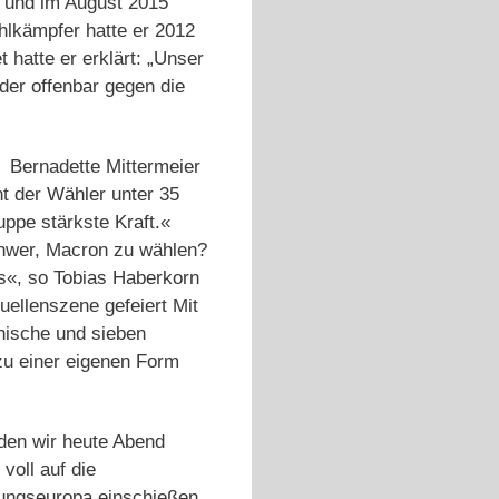
at und im August 2015
hlkämpfer hatte er 2012
hatte er erklärt: „Unser
der offenbar gegen die
on Bernadette Mittermeier
t der Wähler unter 35
uppe stärkste Kraft.«
schwer, Macron zu wählen?
s«, so Tobias Haberkorn
tuellenszene gefeiert Mit
phische und sieben
 zu einer eigenen Form
den wir heute Abend
voll auf die
rungseuropa einschießen.