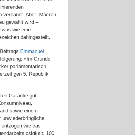
inierenden
ch verbannt. Aber: Macron
eu gewählt wird –
etwas wie eine
ezeichen dahingestellt.
 Beitrags
Emmanuel
sfolgerung: »Im Grunde
ärker parlamentarisch
erzeitigen 5. Republik
ten Garantie gut
 Konsumniveau,
stand sowie einem
 unwiederbringliche
 entzogen wie das
endarbeitslosigkeit, 100