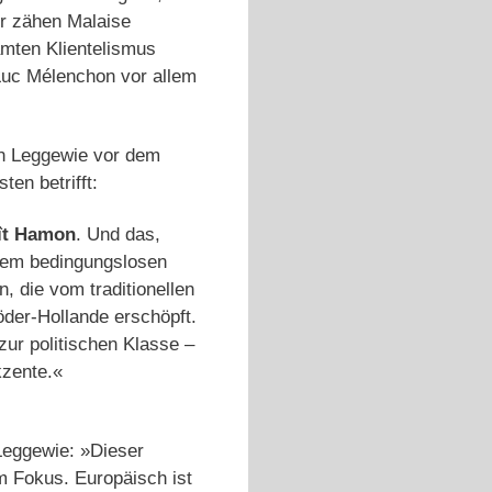
er zähen Malaise
mten Klientelismus
Luc Mélenchon vor allem
von Leggewie vor dem
en betrifft:
ît Hamon
. Und das,
 dem bedingungslosen
, die vom traditionellen
der-Hollande erschöpft.
zur politischen Klasse –
kzente.«
Leggewie: »Dieser
em Fokus. Europäisch ist