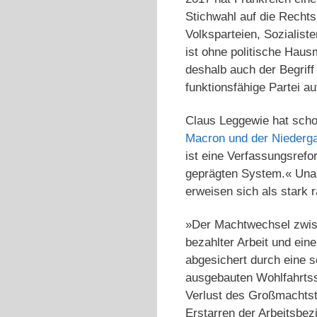
Stichwahl auf die Recht
Volksparteien, Sozialist
ist ohne politische Haus
deshalb auch der Begriff
funktionsfähige Partei au
Claus Leggewie hat schon
Macron und der Niederga
ist eine Verfassungsrefo
geprägten System.« Unabh
erweisen sich als stark 
»Der Machtwechsel zwisc
bezahlter Arbeit und ei
abgesichert durch eine s
ausgebauten Wohlfahrtss
Verlust des Großmachts
Erstarren der Arbeitsbez