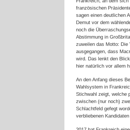
Frankreich, an dem sich
französischen Präsident
sagen einen deutlichen A
Demut vor dem wählenden 
noch die Überraschungse
Abstimmung in Großbrita
zuweilen das Motto: Die 
ausgegangen, dass Macro
wird. Das lenkt den Blic
hier natürlich vor allem 
An den Anfang dieses Be
Wahlsystem in Frankreic
Stichwahl zeigt, welche 
zwischen (nur noch) zwei
Schlachtfeld gefegt wor
verbliebenen Kandidaten 
2017 hat Frankreich eine