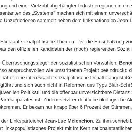
ng und einer Vielzahl abgehängter Industrieregionen in ein
sentanten des „Systems“ machen sich mit einem unverschä
e Unzufriedenen sammelt neben dem linksnationalen Jean-
 Blick auf sozialpolitische Themen – ist die Einschätzung 
s den offiziellen Kandidaten der (noch) regierenden Sozialist
r Überraschungssieger der sozialistischen Vorwahlen,
Beno
nso anspruchsvollen wie umstrittenen Projekt beeindruckt:
t er eine interessante sozialpolitische Debatte angestoßen
führt und sich auch nicht in Reformen des Typs Blair-Schrö
uvenilen Politikstil und die offenbar unverzichtbare Distanz 
arteiapparates ist. Zudem setzt er deutliche ökologische A
gekommen. Er bekam nur knapp über 6 Prozent der Stimmen.
 der Linksparteichef
Jean-Luc Mélenchon
. Zu ihm schrieb 
rt linkspopulistisches Projekt mit im Kern nationalstaatlich