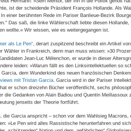
eibt Hermann: »Sein Mentor, der ihn in die Politik geholt h
te, ist der scheidende Präsident François Hollande. Als Wa
In einer berühmten Rede im Pariser Banlieue-Bezirk Bourget 
n.“ Das saß, die linke Wählerschaft liebte diesen Hollande, 
n wollte.« Wir wissen, wie es weitergegangen ist.
mer als Le Pen“
, derart zuspitzend beschreibt ein Artikel v
ger Wähler in Frankreich, denn man muss wissen: »30 Prozen
Kandidaten Jean-Luc Mélenchon, er wurde in dieser Altersgr
andere leiden: »Warum fällt es den Linksintellektuellen so 
n Garcia, dem Wunderkind des neuen französischen Denken
rviews mit Tristan Garcia
. Garcia wird in der Pariser Intellek
 hat er schon dreizehn Bücher veröffentlicht, sechs philoso
n er die Gedanken von Alain Badiou und Quentin Meillassoux
utung jenseits der Theorie fortführt.
e, die Garcia anspricht – schon vor dem Wahlsieg Macrons, 
: »Le Pen wird alles Rassistische herunterfahren und sich 
der „schützenden“ Nation und dem „gefährlichen“ Globalisie