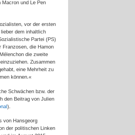
en Macron und Le Pen
ialisten, vor der ersten
ieber dem inhaltlich
ozialistische Partei (PS)
er Franzosen, die Hamon
 Mélenchon die zweite
t einzuziehen. Zusammen
gehabt, eine Mehrheit zu
mmen können.«
ische Schwächen bzw. der
ch den Beitrag von Julien
onal
).
els von Hansgeorg
n der politischen Linken