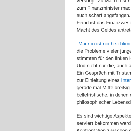
versorgt. Zu Macron schr
zum Finanzminister mach
auch scharf angefangen. 
Feind ist das Finanzwese
Macht des Geldes antrete
„Macron ist noch schlim
die Probleme vieler jun
stimmten für den linken 
Und nicht nur die, auch 
Ein Gespräch mit Trista
zur Einleitung eines
Inte
gerade mal Mitte dreißig
belletristische, in dene
philosophischer Lebensde
Es sind wichtige Aspekt
serviert bekommen werden
Konfrontation zwischen 