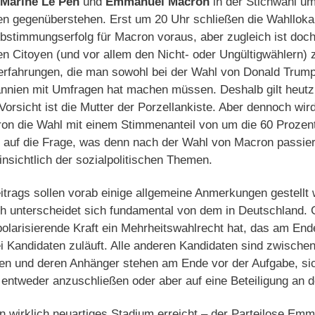
Marine Le Pen
und
Emmanuel Macron
in der Stichwahl u
en gegenüberstehen. Erst um 20 Uhr schließen die Wahlloka
bstimmungserfolg für Macron voraus, aber zugleich ist doch
Citoyen (und vor allem den Nicht- oder Ungültigwählern) zu
rfahrungen, die man sowohl bei der Wahl von Donald Trump 
nnien mit Umfragen hat machen müssen. Deshalb gilt heut
Vorsicht ist die Mutter der Porzellankiste. Aber dennoch wir
n die Wahl mit einem Stimmenanteil von um die 60 Prozent
k auf die Frage, was denn nach der Wahl von Macron passie
hinsichtlich der sozialpolitischen Themen.
itrags sollen vorab einige allgemeine Anmerkungen gestellt
h unterscheidet sich fundamental von dem in Deutschland. 
polarisierende Kraft ein Mehrheitswahlrecht hat, das am En
 Kandidaten zuläuft. Alle anderen Kandidaten sind zwischen
den und deren Anhänger stehen am Ende vor der Aufgabe, si
entweder anzuschließen oder aber auf eine Beteiligung an d
n wirklich neuartiges Stadium erreicht – der Parteilose Emma