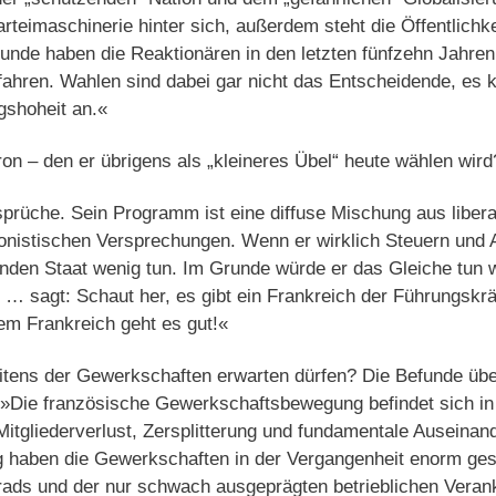
arteimaschinerie hinter sich, außerdem steht die Öffentlichke
unde haben die Reaktionären in den letzten fünfzehn Jahren 
ahren. Wahlen sind dabei gar nicht das Entscheidende, es 
gshoheit an.«
n – den er übrigens als „kleineres Übel“ heute wählen wird
sprüche. Sein Programm ist eine diffuse Mischung aus lib
ionistischen Versprechungen. Wenn er wirklich Steuern und 
enden Staat wenig tun. Im Grunde würde er das Gleiche tun w
 sagt: Schaut her, es gibt ein Frankreich der Führungskräf
em Frankreich geht es gut!«
tens der Gewerkschaften erwarten dürfen? Die Befunde übe
»Die französische Gewerkschaftsbewegung befindet sich in i
itgliederverlust, Zersplitterung und fundamentale Auseinan
ng haben die Gewerkschaften in der Vergangenheit enorm ge
ads und der nur schwach ausgeprägten betrieblichen Verank