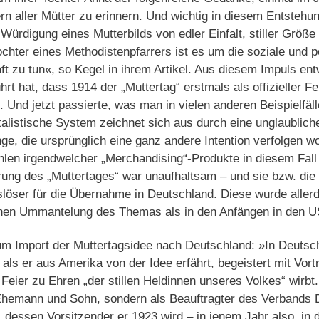
n aller Mütter zu erinnern. Und wichtig in diesem Entstehu
e Würdigung eines Mutterbilds von edler Einfalt, stiller Grö
ochter eines Methodistenpfarrers ist es um die soziale und p
ft zu tun«, so Kegel in ihrem Artikel. Aus diesem Impuls ent
rt hat, dass 1914 der „Muttertag“ erstmals als offizieller F
Und jetzt passierte, was man in vielen anderen Beispielfä
alistische System zeichnet sich aus durch eine unglaublich
e, die ursprünglich eine ganz andere Intention verfolgen wo
len irgendwelcher „Merchandising“-Produkte in diesem Fall
rung des „Muttertages“ war unaufhaltsam – und sie bzw. die
löser für die Übernahme in Deutschland. Diese wurde allerd
chen Ummantelung des Themas als in den Anfängen in den U
um Import der Muttertagsidee nach Deutschland: »In Deutsch
 als er aus Amerika von der Idee erfährt, begeistert mit Vor
 Feier zu Ehren „der stillen Heldinnen unseres Volkes“ wirbt
 Ehemann und Sohn, sondern als Beauftragter des Verbands 
dessen Vorsitzender er 1923 wird – in jenem Jahr also, in de