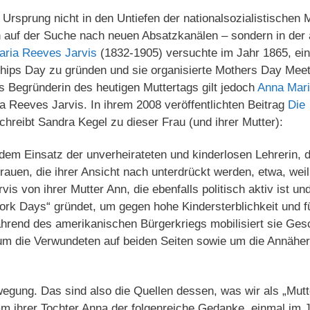
Ursprung nicht in den Untiefen der nationalsozialistischen 
n auf der Suche nach neuen Absatzkanälen – sondern in der
aria Reeves Jarvis
(1832-1905) versuchte im Jahr 1865, ei
ips Day zu gründen und sie organisierte Mothers Day Meet
 Begründerin des heutigen Muttertags gilt jedoch
Anna Mari
a Reeves Jarvis. In ihrem 2008 veröffentlichten Beitrag
Die
chreibt Sandra Kegel zu dieser Frau (und ihrer Mutter):
dem Einsatz der unverheirateten und kinderlosen Lehrerin, d
Frauen, die ihrer Ansicht nach unterdrückt werden, etwa, weil
vis von ihrer Mutter Ann, die ebenfalls politisch aktiv ist un
rk Days“ gründet, um gegen hohe Kindersterblichkeit und f
rend des amerikanischen Bürgerkriegs mobilisiert sie Ge
um die Verwundeten auf beiden Seiten sowie um die Annäher
egung. Das sind also die Quellen dessen, was wir als „Mutt
am ihrer Tochter Anna der folgenreiche Gedanke, einmal im J