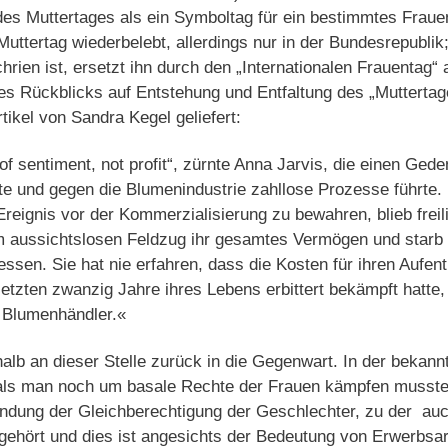
es Muttertages als ein Symboltag für ein bestimmtes Frauen
Muttertag wiederbelebt, allerdings nur in der Bundesrepublik
hrien ist, ersetzt ihn durch den „Internationalen Frauentag“
es Rückblicks auf Entstehung und Entfaltung des „Muttertage
ikel von Sandra Kegel geliefert:
 of sentiment, not profit“, zürnte Anna Jarvis, die einen Gede
te und gegen die Blumenindustrie zahllose Prozesse führte.
 Ereignis vor der Kommerzialisierung zu bewahren, blieb frei
em aussichtslosen Feldzug ihr gesamtes Vermögen und starb
ssen. Sie hat nie erfahren, dass die Kosten für ihren Aufent
etzten zwanzig Jahre ihres Lebens erbittert bekämpft hatte, 
 Blumenhändler.«
alb an dieser Stelle zurück in die Gegenwart. In der bekannt
, als man noch um basale Rechte der Frauen kämpfen musste
ndung der Gleichberechtigung der Geschlechter, zu der auch
gehört und dies ist angesichts der Bedeutung von Erwerbsar