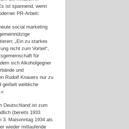
 Es ist spannend, wenn
oderner PR-Arbeit:
heute social marketing
 gemeinnützige
tieren: „Ein zu starkes
ung nicht zum Vorteil“,
itsgemeinschaft für
n dem sich Alkoholgegner
erbände und
en Rudolf Knauers nur zu
 geißelt weibliche
.«
n Deutschland ist zum
ndlich (bereits 1933
m 3. Maisonntag 1934 als
er wieder mitlaufende