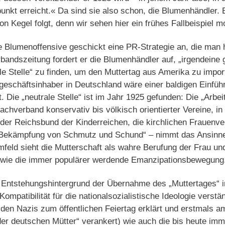
nkt erreicht.« Da sind sie also schon, die Blumenhändler.
 Kegel folgt, denn wir sehen hier ein frühes Fallbeispiel m
e Blumenoffensive geschickt eine PR-Strategie an, die man 
bandszeitung fordert er die Blumenhändler auf, „irgendeine
ale Stelle“ zu finden, um den Muttertag aus Amerika zu impor
eschäftsinhaber in Deutschland wäre einer baldigen Einführ
. Die „neutrale Stelle“ ist im Jahr 1925 gefunden: Die „Arbe
chverband konservativ bis völkisch orientierter Vereine, i
 der Reichsbund der Kinderreichen, die kirchlichen Frauenv
ur Bekämpfung von Schmutz und Schund“ – nimmt das Ansinn
feld sieht die Mutterschaft als wahre Berufung der Frau und
o wie die immer populärer werdende Emanzipationsbewegung
 Entstehungshintergrund der Übernahme des „Muttertages“ i
ompatibilität für die nationalsozialistische Ideologie verstä
den Nazis zum öffentlichen Feiertag erklärt und erstmals a
er deutschen Mütter“ verankert) wie auch die bis heute imm