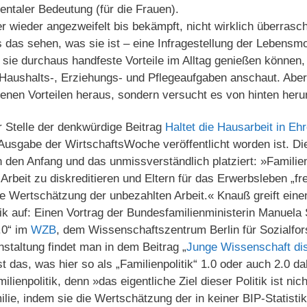
ntaler Bedeutung (für die Frauen).
r wieder angezweifelt bis bekämpft, nicht wirklich überrasc
s das sehen, was sie ist – eine Infragestellung der Lebensmo
 sie durchaus handfeste Vorteile im Alltag genießen können
 Haushalts-, Erziehungs- und Pflegeaufgaben anschaut. Aber 
enen Vorteilen heraus, sondern versucht es von hinten her
er Stelle der denkwürdige Beitrag
Haltet die Hausarbeit in Ehr
ne-Ausgabe der WirtschaftsWoche veröffentlicht worden ist. D
n den Anfang und das unmissverständlich platziert: »Familien
 Arbeit zu diskreditieren und Eltern für das Erwerbsleben „f
ue Wertschätzung der unbezahlten Arbeit.« Knauß greift einen
itik auf: Einen Vortrag der Bundesfamilienministerin Manue
.0“ im
WZB
, dem Wissenschaftszentrum Berlin für Sozialfo
nstaltung findet man in dem Beitrag „
Junge Wissenschaft dis
st das, was hier so als „Familienpolitik“ 1.0 oder auch 2.0 d
milienpolitik, denn »das eigentliche Ziel dieser Politik ist ni
ie, indem sie die Wertschätzung der in keiner BIP-Statistik