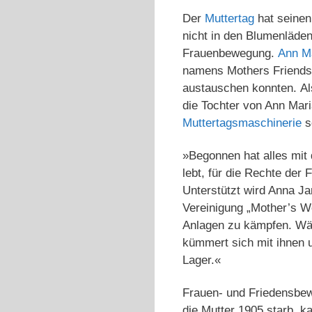
Der
Muttertag
hat seinen 
nicht in den Blumenläde
Frauenbewegung.
Ann M
namens Mothers Friendsh
austauschen konnten. Als
die Tochter von Ann Mari
Muttertagsmaschinerie
s
»Begonnen hat alles mit 
lebt, für die Rechte der 
Unterstützt wird Anna Jar
Vereinigung „Mother’s Wo
Anlagen zu kämpfen. Wäh
kümmert sich mit ihnen 
Lager.«
Frauen- und Friedensbew
die Mutter 1905 starb, k