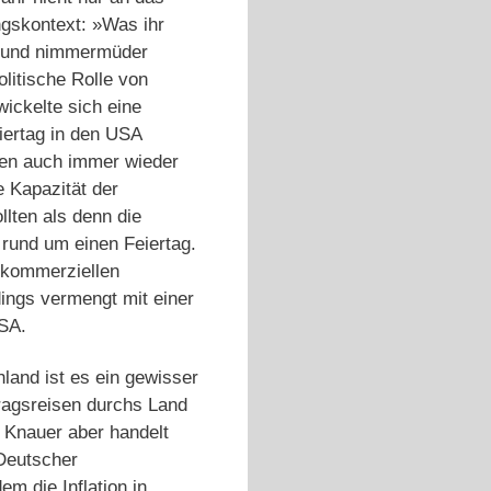
ngskontext: »Was ihr
ße und nimmermüder
olitische Rolle von
wickelte sich eine
eiertag in den USA
llen auch immer wieder
e Kapazität der
llten als denn die
 rund um einen Feiertag.
 kommerziellen
ings vermengt mit einer
SA.
land ist es ein gewisser
tragsreisen durchs Land
. Knauer aber handelt
Deutscher
m die Inflation in