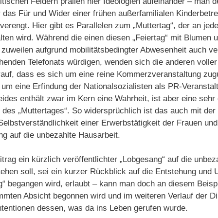
itischen Feldern prallen hier Ideologien aufeinander – man d
 das Für und Wider einer frühen außerfamilialen Kinderbetre
erengt. Hier gibt es Parallelen zum „Muttertag“, der an je
lten wird. Während die einen diesen „Feiertag“ mit Blumen 
, zuweilen aufgrund mobilitätsbedingter Abwesenheit auch ve
nden Telefonats würdigen, wenden sich die anderen voller
auf, dass es sich um eine reine Kommerzveranstaltung zug
um eine Erfindung der Nationalsozialisten als PR-Veranstal
eides enthält zwar im Kern eine Wahrheit, ist aber eine seh
 des „Muttertages“. So widersprüchlich ist das auch mit der
elbstverständlichkeit einer Erwerbstätigkeit der Frauen un
g auf die unbezahlte Hausarbeit.
rag ein kürzlich veröffentlichter „Lobgesang“ auf die unbez
tehen soll, sei ein kurzer Rückblick auf die Entstehung un
g“ begangen wird, erlaubt – kann man doch an diesem Beispi
immten Absicht begonnen wird und im weiteren Verlauf der D
ntentionen dessen, was da ins Leben gerufen wurde.