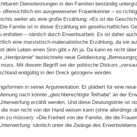
chtbaren Dienstleistungen in den Familien beständig untergr
 offensichtlich ein ausgewiesener Frauenkenner – so richtig l
nichts weiter als eine große Erzählung: »Es ist die Geschich
Die Familie ist in dieser Erzählung ein gesellschaftliches G
zu entfalten – nämlich durch Erwerbsarbeit. Es ist daher auch
ztlich eine marxistisch-materialistische Erzählung, da sie a
it dem Leben einen Sinn gibt.« Ah ja. Da kann es nicht übe
ls „Herdprämie“ bezeichnete neue Geldleistung „Betreuungsg
muss. Mit diesem Begriff sei der politische Diskurs „versau
tschland endgültig in den Dreck gezogen« worden.
gsformen in seiner Argumentation: Er plädiert für eine neue
einung nach könnte „gleichberechtigte Teilhabe“ an der Er
Unterwerfung erzählt werden. Und diese Deutungslinie ist nic
 die man nicht von der Hand weisen kann (ohne allerdings d
n zu müssen): »Die Freiheit von der Familie, die die Frau
 Unterwerfung: nämlich unter die Zwänge des Erwerbslebens