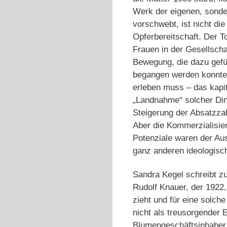
Werk der eigenen, sonder
vorschwebt, ist nicht di
Opferbereitschaft. Der T
Frauen in der Gesellscha
Bewegung, die dazu gefüh
begangen werden konnte. 
erleben muss – das kapit
„Landnahme“ solcher Ding
Steigerung der Absatzzah
Aber die Kommerzialisie
Potenziale waren der Aus
ganz anderen ideologis
Sandra Kegel schreibt z
Rudolf Knauer, der 1922,
zieht und für eine solche
nicht als treusorgender
Blumengeschäftsinhaber, 