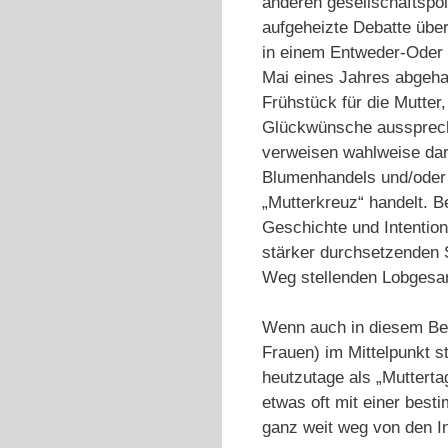
anderen gesellschaftspol
aufgeheizte Debatte über
in einem Entweder-Oder v
Mai eines Jahres abgeha
Frühstück für die Mutter
Glückwünsche ausspreche
verweisen wahlweise dar
Blumenhandels und/oder 
„Mutterkreuz“ handelt. B
Geschichte und Intention
stärker durchsetzenden S
Weg stellenden Lobgesan
Wenn auch in diesem Beit
Frauen) im Mittelpunkt s
heutzutage als „Mutterta
etwas oft mit einer best
ganz weit weg von den I