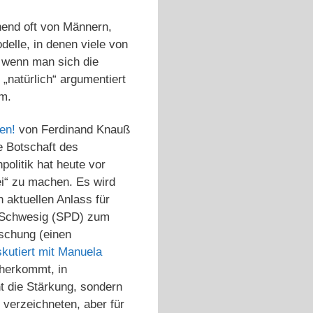
hend oft von Männern,
delle, in denen viele von
, wenn man sich die
„natürlich“ argumentiert
um.
en!
von Ferdinand Knauß
ie Botschaft des
politik hat heute vor
rei“ zu machen. Es wird
 aktuellen Anlass für
la Schwesig (SPD) zum
rschung (einen
kutiert mit Manuela
aherkommt, in
cht die Stärkung, sondern
 verzeichneten, aber für