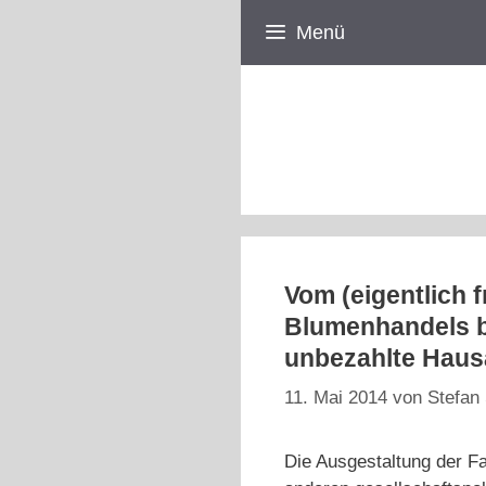
Zum
Menü
Inhalt
springen
Vom (eigentlich 
Blumenhandels bi
unbezahlte Haus
11. Mai 2014
von
Stefan 
Die Ausgestaltung der Fam