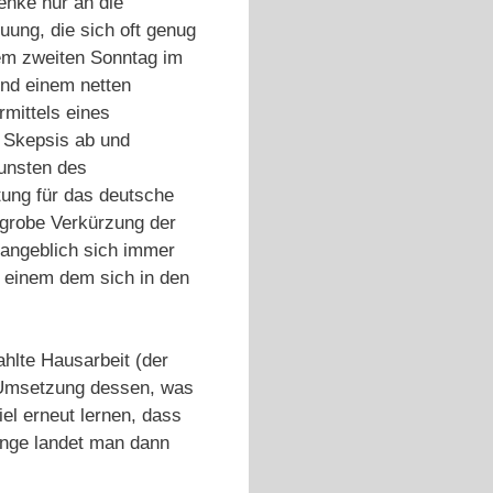
enke nur an die
uung, die sich oft genug
dem zweiten Sonntag im
und einem netten
rmittels eines
 Skepsis ab und
unsten des
tung für das deutsche
r grobe Verkürzung der
 angeblich sich immer
d einem dem sich in den
ahlte Hausarbeit (der
d Umsetzung dessen, was
el erneut lernen, dass
inge landet man dann