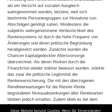
als ein Verzicht auf sozialen Ausgleich
wahrgenommen worden, letztere, weil sich
bestimmte Personengruppen zur Hinnahme von
Abschlägen genötigt sahen. Mindestens die
subjektiv wahrgenommene Verlässlichkeit des
Rentensystems ist durch die hohe Frequenz von
Änderungen und deren politische Begründung
herabgesetzt worden. Zunächst wurden die
Chancen kapitalgedeckter Altersvorsorge
überzeichnet. Als deren Risiken durch die
Finanzkrise wieder stärker bewusst wurden, stärkte
das zwar die politische Legitimität der
Rentenversicherung. Die mit den überzogenen
Renditeerwartungen für die Riester-Rente
begründeten Niveauabsenkungen aller Rentenarten
blieben jedoch erhalten. Zudem blieb es bei dem
Problem, dass der Rentenwert für alle sank, die
Diese Website benutzt Cookies. Wenn Sie 'Einverstanden'
private Altersvorsorge jedoch gerade von geringer