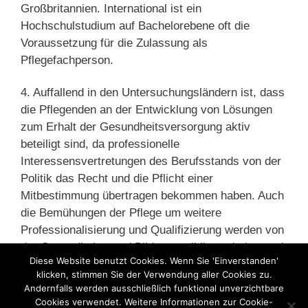
Großbritannien. International ist ein
Hochschulstudium auf Bachelorebene oft die
Voraussetzung für die Zulassung als
Pflegefachperson.
4. Auffallend in den Untersuchungsländern ist, dass
die Pflegenden an der Entwicklung von Lösungen
zum Erhalt der Gesundheitsversorgung aktiv
beteiligt sind, da professionelle
Interessensvertretungen des Berufsstands von der
Politik das Recht und die Pflicht einer
Mitbestimmung übertragen bekommen haben. Auch
die Bemühungen der Pflege um weitere
Professionalisierung und Qualifizierung werden von
der Gesundheits- und Bildungspolitik moderiert und
Diese Website benutzt Cookies. Wenn Sie 'Einverstanden'
mit einer kohärenteren Gesamtstrategie als
klicken, stimmen Sie der Verwendung aller Cookies zu.
hierzulande gerahmt.«
Andernfalls werden ausschließlich funktional unverzichtbare
Cookies verwendet. Weitere Informationen zur Cookie-